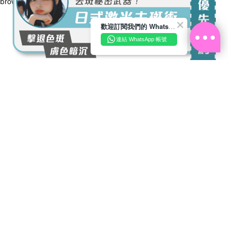
browser console for more information)
.
歡迎訂閱我們的 WhatsApp Business 帳號
連結 WhatsApp 帳號