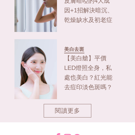
皮膚暗啞的4大成
因+1招解決暗沉、
乾燥缺水及初老症
美白去斑
【美白艙】平價
LED燈照全身，私
處也美白？紅光能
去痘印淡色斑嗎？
閱讀更多