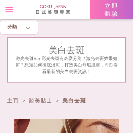
立即
體驗
分類
主頁
美白去斑
亮眼秘籍
激光去斑V.S.彩光去斑有甚麼分別？激光去斑效果如
何？想知如何徹底淡斑，打造美白無瑕肌膚，即刻看
消脂塑身
看最新的美白去斑資訊！
美白去斑
增肌減脂
主頁
醫美貼士
美白去斑
>
>
美胸升Cup