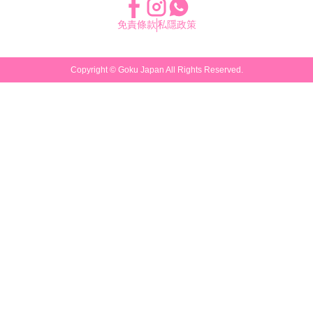
免責條款
私隱政策
Copyright ©
Goku Japan
All Rights Reserved.