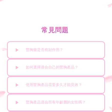
常見問題
豐胸藥是否有副作用？
如何選擇適合自己的豐胸產品？
使用豐胸產品需要多久才能見效？
豐胸產品適合所有年齡層的女性嗎？