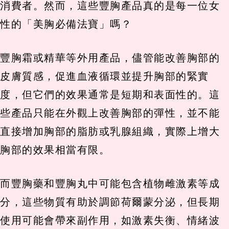
消費者。然而，這些豐胸產品真的是每一位女
性的「美胸必備法寶」嗎？
豐胸霜或精華等外用產品，儘管能改善胸部的
皮膚質感，促進血液循環並提升胸部的緊實
度，但它們的效果通常是短期和表面性的。這
些產品只能在外觀上改善胸部的彈性，並不能
直接增加胸部的脂肪或乳腺組織，實際上增大
胸部的效果相當有限。
而豐胸藥和豐胸丸中可能包含植物雌激素等成
分，這些物質有助於調節荷爾蒙分泌，但長期
使用可能會帶來副作用，如激素失衡、情緒波