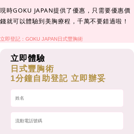
現時GOKU JAPAN提供了優惠，只需要優惠價
錢就可以體驗到美胸療程，千萬不要錯過啦！
立即登記：GOKU JAPAN日式豐胸術
立即體驗
日式豐胸術
1分鐘自助登記 立即辦妥