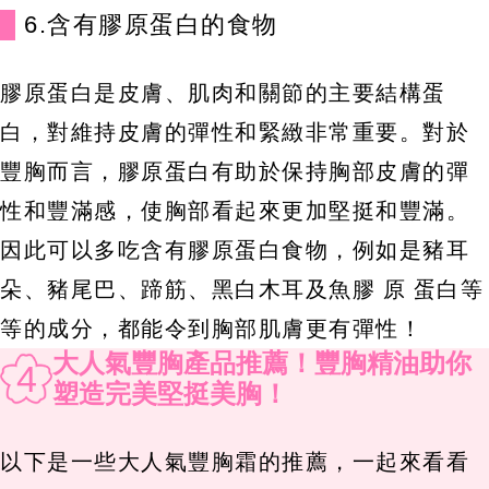
6.含有膠原蛋白的食物
膠原蛋白是皮膚、肌肉和關節的主要結構蛋
白，對維持皮膚的彈性和緊緻非常重要。對於
豐胸而言，膠原蛋白有助於保持胸部皮膚的彈
性和豐滿感，使胸部看起來更加堅挺和豐滿。
因此可以多吃含有膠原蛋白食物，例如是豬耳
朵、豬尾巴、蹄筋、黑白木耳及魚膠 原 蛋白等
等的成分，都能令到胸部肌膚更有彈性！
大人氣豐胸產品推薦！豐胸精油助你
4
塑造完美堅挺美胸！
以下是一些大人氣豐胸霜的推薦，一起來看看