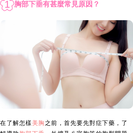
1
胸部下垂有甚麼常見原因？
在了解怎樣
美胸
之前，首先要先對症下藥，了