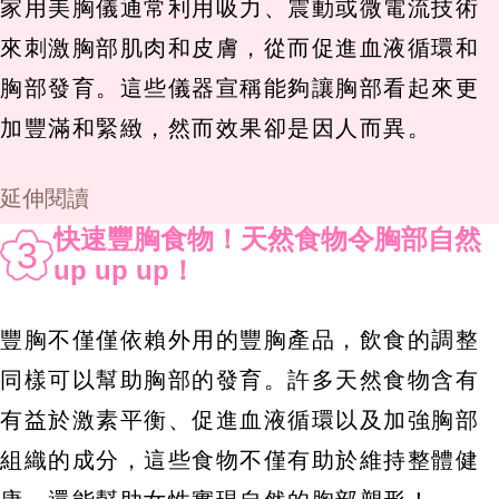
家用美胸儀通常利用吸力、震動或微電流技術
來刺激胸部肌肉和皮膚，從而促進血液循環和
胸部發育。這些儀器宣稱能夠讓胸部看起來更
加豐滿和緊緻，然而效果卻是因人而異。
延伸閱讀
快速豐胸食物！天然食物令胸部自然
3
up up up！
豐胸不僅僅依賴外用的豐胸產品，飲食的調整
同樣可以幫助胸部的發育。許多天然食物含有
有益於激素平衡、促進血液循環以及加強胸部
組織的成分，這些食物不僅有助於維持整體健