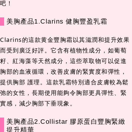
吧！
美胸產品1.Clarins 健胸豐盈乳霜
Clarins的這款黄金豐胸霜以其滋潤和提升效果
而受到廣泛好評。它含有植物性成分，如葡萄
籽、紅海藻等天然成分，這些萃取物可以促進
胸部的血液循環，改善皮膚的緊實度和彈性，
提供胸部 護理。這款乳霜特別適合皮膚較為鬆
弛的女性，長期使用能夠令胸部更具彈性、緊
實感，減少胸部下垂現象。
美胸產品2.Collistar 膠原蛋白豐胸緊緻
提升精華