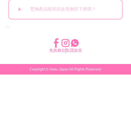
豐胸產品能幫助改善胸部下垂嗎？
免責條款
私隱政策
Copyright ©
Goku Japan
All Rights Reserved.