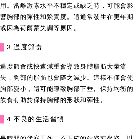
用。當雌激素水平不穩定或缺乏時，可能會影
響胸部的彈性和緊實度。這通常發生在更年期
或因為荷爾蒙失調等原因。
3.過度節食
過度節食或快速減重會導致身體脂肪大量流
失，胸部的脂肪也會隨之減少。這樣不僅會使
胸部變小，還可能導致胸部下垂。保持均衡的
飲食有助於保持胸部的形狀和彈性。
4.不良的生活習慣
長時間的伏案工作、不正確的站姿或坐姿，以