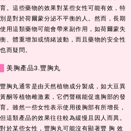
育。這些藥物的效果對某些女性可能有效，特
別是對於荷爾蒙分泌不平衡的人。然而，長期
使用這類藥物可能會帶來副作用，如荷爾蒙失
衡、體重增加或情緒波動，而且藥物的安全性
也而疑問。
美胸產品3.豐胸丸
豐胸丸通常是由天然植物成分製成，如大豆異
黃酮等植物雌激素，它們聲稱能促進胸部的發
育。雖然一些女性表示使用後胸部有所增長，
但這類產品的效果往往較為緩慢且因人而異。
對於某些女性，豐胸丸可能沒有顯著豐 胸 效