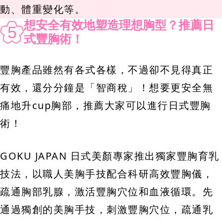
動、體重變化等。
想安全有效地塑造理想胸型？推薦日
5
式豐胸術！
豐胸產品雖然有各式各樣，不過卻不見得真正
有效，還分分鐘是「智商稅」！想要更安全無
痛地升cup胸部，推薦大家可以進行日式豐胸
術！
GOKU JAPAN 日式美顏專家推出獨家豐胸育乳
技法，以職人美胸手技配合科研高效豐胸儀，
疏通胸部乳腺，激活豐胸穴位和血液循環。先
通過獨創的美胸手技，刺激豐胸穴位，疏通乳