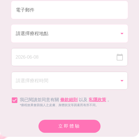
我已閱讀並同意有關
條款細則
以及
私隱政策
。
*療程效果會因個人之皮膚、身體狀況等因素而有所不同。
立即體驗