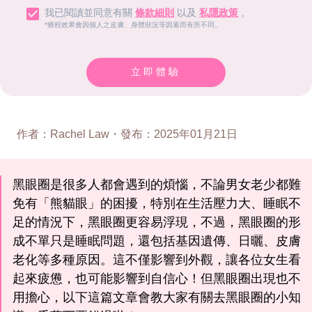
我已閱讀並同意有關
條款細則
以及
私隱政策
。
*療程效果會因個人之皮膚、身體狀況等因素而有所不同。
立即體驗
作者
：
Rachel Law
・
發布
：
2025年01月21日
黑眼圈是很多人都會遇到的煩惱，不論男女老少都難
免有「熊貓眼」的困擾，特別在生活壓力大、睡眠不
足的情況下，黑眼圈更容易浮現，不過，黑眼圈的形
成不單只是睡眠問題，還包括基因遺傳、日曬、皮膚
老化等多種原因。這不僅影響到外觀，讓各位女生看
起來疲憊，也可能影響到自信心！但黑眼圈出現也不
用擔心，以下這篇文章會教大家有關去黑眼圈的小知