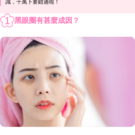
識，千萬下要錯過啦！
1
黑眼圈有甚麼成因？