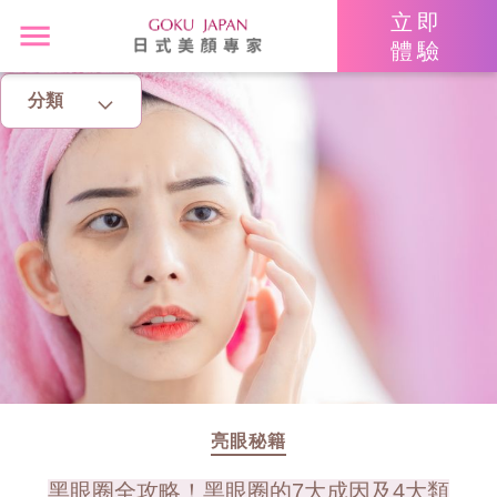
立即
體驗
分類
主頁
亮眼秘籍
消脂塑身
美白去斑
增肌減脂
美胸升Cup
亮眼秘籍
黑眼圈全攻略！黑眼圈的7大成因及4大類