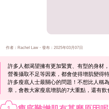
作者
：
Rachel Law
・
發布
：
2025年03月07日
許多人都渴望擁有更加緊實、有型的身材
營養攝取不足等因素，都會使得增肌變得
許多瘦底人士最關心的問題！不想比人稱
章，會教大家瘦底增肌的7大重點，還有飲
1
瘦底難增肌有甚麼原因呢