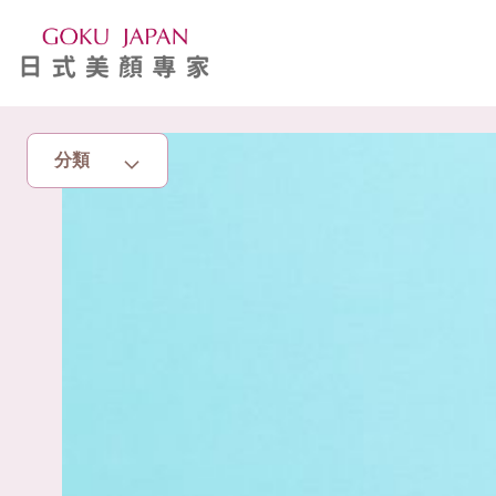
分類
主頁
亮眼秘籍
消脂塑身
美白去斑
增肌減脂
美胸升Cup