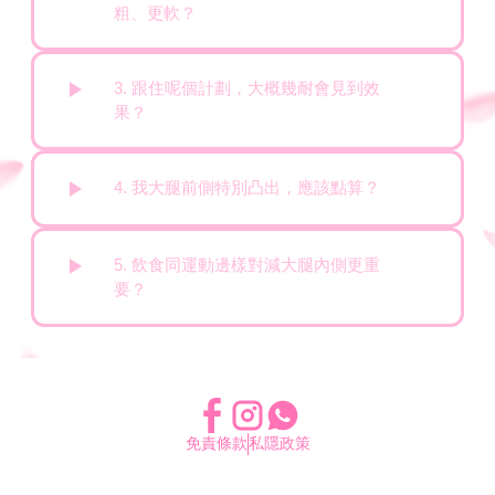
粗、更軟？
3. 跟住呢個計劃，大概幾耐會見到效
果？
4. 我大腿前側特別凸出，應該點算？
5. 飲食同運動邊樣對減大腿內側更重
要？
免責條款
私隱政策