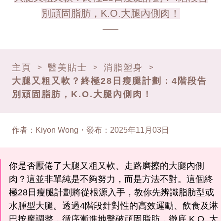
別頑固脂肪，K.O.大腿內側肉！
主頁
醫美貼士
消脂塑身
>
>
>
大腿又粗又軟？終極28日瘦腿計劃：4階段告
別頑固脂肪，K.O.大腿內側肉！
作者
：
Kiyon Wong
・
發布
：
2025年11月03日
你是否厭倦了大腿又粗又軟、走路磨擦的大腿內側
肉？這並非單純是不夠努力，而是方法不對。這個終
極28日瘦腿計劃將從根源入手，教你先辨識脂肪型或
水腫型大腿。透過4階段針對性的高效運動、飲食及淋
巴按摩調整，循序漸進地擊破頑固脂肪，徹底 K.O. 大