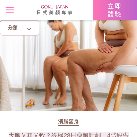
立即
體驗
分類
主頁
亮眼秘籍
消脂塑身
美白去斑
增肌減脂
美胸升Cup
消脂塑身
大腿又粗又軟？終極28日瘦腿計劃：4階段告