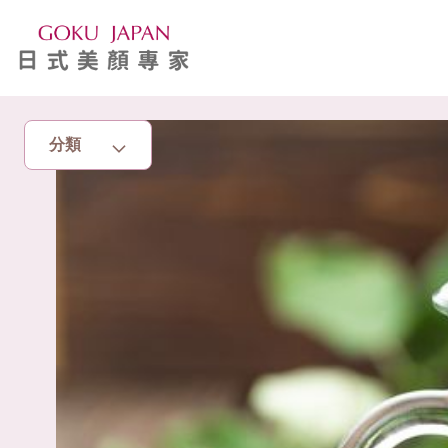
分類
主頁
亮眼秘籍
消脂塑身
美白去斑
增肌減脂
美胸升Cup