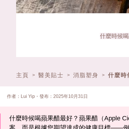
什麼時候喝
主頁
醫美貼士
消脂塑身
什麼時
>
>
>
作者
：
Lui Yip
・
發布
：
2025年10月31日
什麼時候喝蘋果醋最好？蘋果醋（Apple C
案，而是根據您期望達成的健康目標——