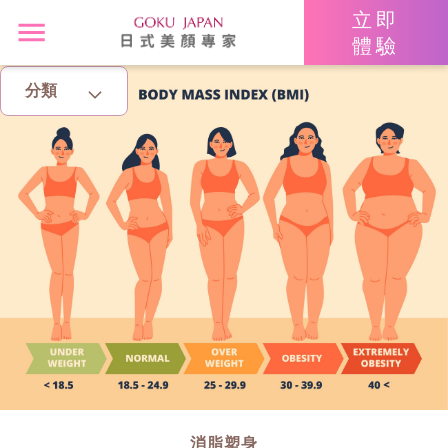
立即
體驗
分類
主頁
亮眼秘籍
消脂塑身
美白去斑
增肌減脂
美胸升Cup
消脂塑身