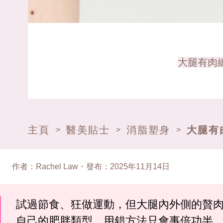
大腿有肉
主頁
醫美貼士
消脂塑身
大腿有
>
>
>
作者
：
Rachel Law
・
發布
：
2025年11月14日
試過節食、狂做運動，但大腿內外側的贅
自己的肥胖類型，用錯方法只會事倍功半