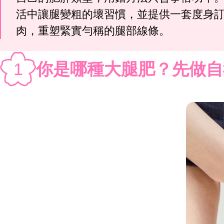
活中讓腿變粗的壞習慣，並提供一套度身
肉，重塑緊實勻稱的腿部線條。
1
你是哪種大腿肥？先做自