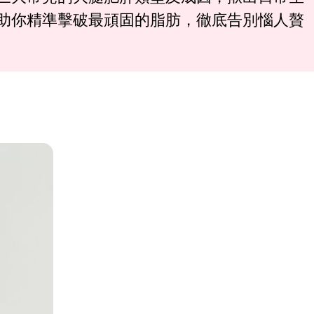
助你精準擊破最頑固的脂肪，徹底告別惱人贅