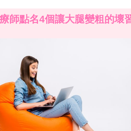
療師點名4個讓大腿變粗的壞