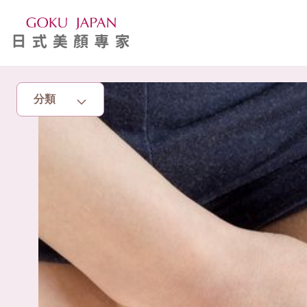
分類
主頁
亮眼秘籍
消脂塑身
美白去斑
增肌減脂
美胸升Cup