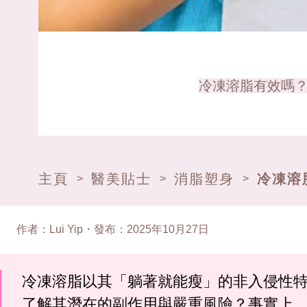
冷凍溶脂有效嗎？
主頁
醫美貼士
消脂塑身
冷凍溶
>
>
>
作者
：
Lui Yip
・
發布
：
2025年10月27日
冷凍溶脂以其「躺著就能瘦」的非入侵性
了解其潛在的副作用與嚴重風險？事實上