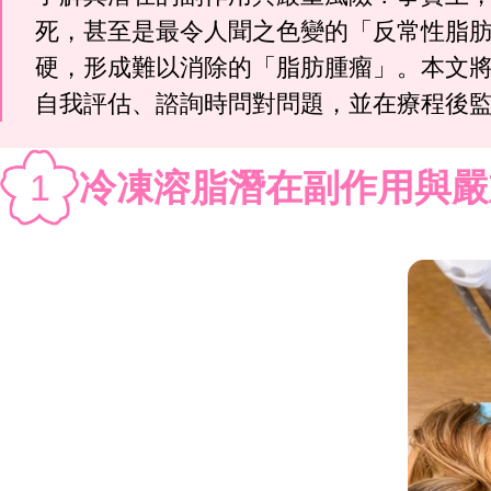
死，甚至是最令人聞之色變的「反常性脂肪增生」(Pa
硬，形成難以消除的「脂肪腫瘤」。本文將
自我評估、諮詢時問對問題，並在療程後
1
冷凍溶脂潛在副作用與嚴