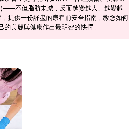
ia, PAH)——不但脂肪未減，反而越變越大、越變越
用，提供一份詳盡的療程前安全指南，教您如何
己的美麗與健康作出最明智的抉擇。