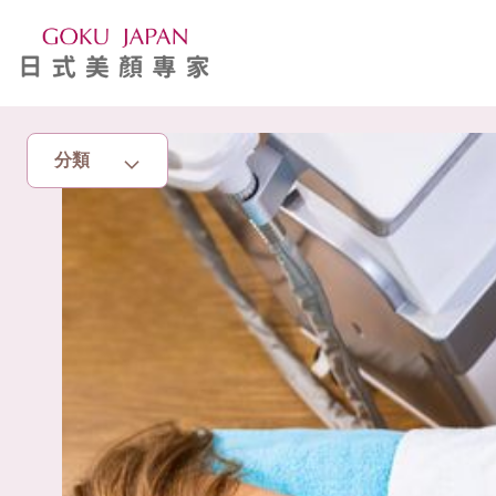
分類
主頁
亮眼秘籍
消脂塑身
美白去斑
增肌減脂
美胸升Cup