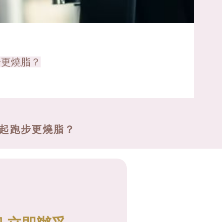
步更燒脂？
比起跑步更燒脂？