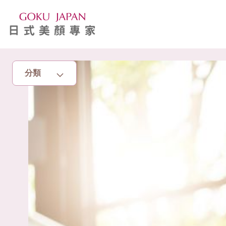
分類
主頁
亮眼秘籍
消脂塑身
美白去斑
增肌減脂
美胸升Cup