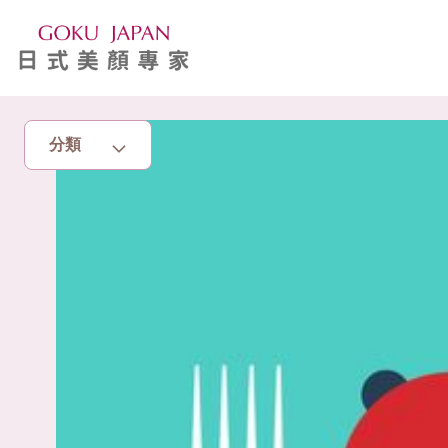
分類
主頁
亮眼秘籍
消脂塑身
美白去斑
增肌減脂
美胸升Cup