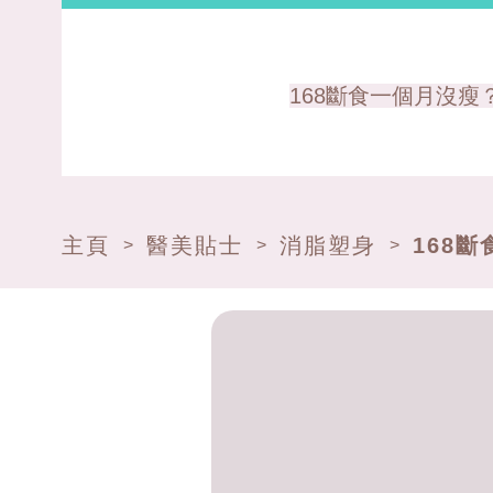
168斷食一個月沒瘦
主頁
醫美貼士
消脂塑身
168
>
>
>