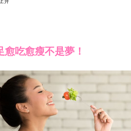
上升
足愈吃愈瘦不是夢！