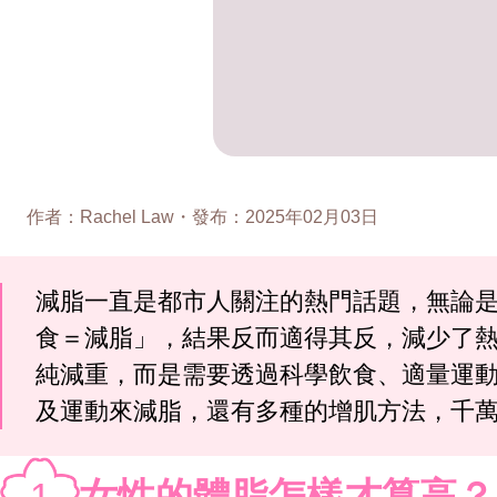
作者
：
Rachel Law
・
發布
：
2025年02月03日
減脂一直是都市人關注的熱門話題，無論是
食＝減脂」，結果反而適得其反，減少了
純減重，而是需要透過科學飲食、適量運
及運動來減脂，還有多種的增肌方法，千
1
女性的體脂怎樣才算高？