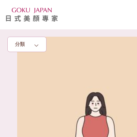
分類
主頁
亮眼秘籍
消脂塑身
美白去斑
增肌減脂
美胸升Cup