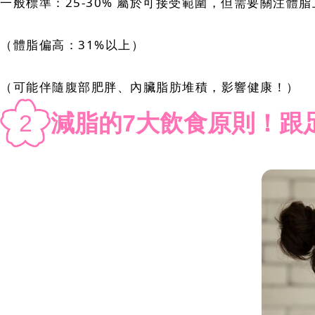
一般標準：25-30% 屬於可接受範圍，但需要關注體脂
（體脂偏高：31%以上）
（可能伴隨腹部肥胖、內臟脂肪堆積，影響健康！）
2
減脂的7大飲食原則！跟