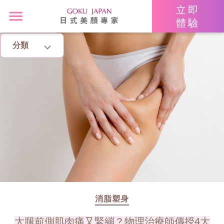
立即
體驗
分類
主頁
亮眼秘籍
消脂塑身
美白去斑
增肌減脂
美胸升Cup
消脂塑身
大腿前側肌肉痛又緊繃？物理治療師傳授4大