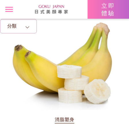
立即
體驗
分類
主頁
亮眼秘籍
消脂塑身
美白去斑
增肌減脂
美胸升Cup
消脂塑身