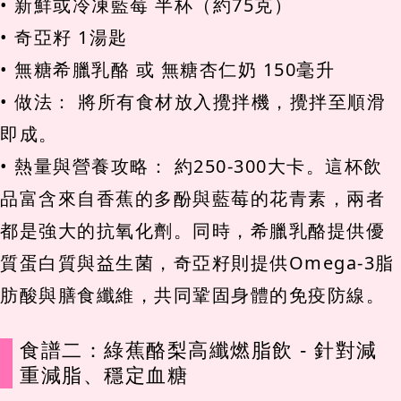
• 新鮮或冷凍藍莓 半杯（約75克）
• 奇亞籽 1湯匙
• 無糖希臘乳酪 或 無糖杏仁奶 150毫升
• 做法： 將所有食材放入攪拌機，攪拌至順滑
即成。
• 熱量與營養攻略： 約250-300大卡。這杯飲
品富含來自香蕉的多酚與藍莓的花青素，兩者
都是強大的抗氧化劑。同時，希臘乳酪提供優
質蛋白質與益生菌，奇亞籽則提供Omega-3脂
肪酸與膳食纖維，共同鞏固身體的免疫防線。
食譜二：綠蕉酪梨高纖燃脂飲 - 針對減
重減脂、穩定血糖