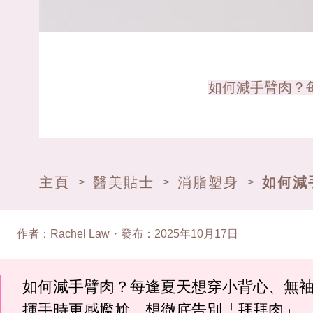
如何減手臂肉？每
主頁
醫美貼士
消脂塑身
如何減
>
>
>
作者
：
Rachel Law
・
發布
：
2025年10月17日
如何減手臂肉？每逢夏天想穿小背心、無
揮手時更感尷尬。想徹底告別「拜拜肉」，