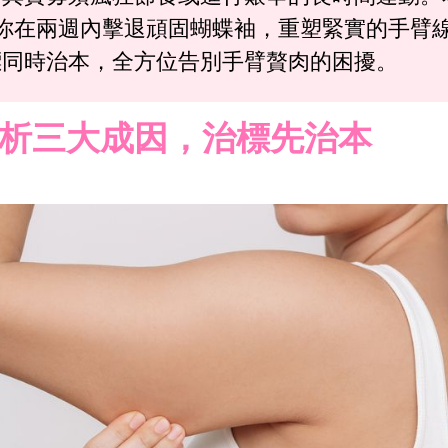
你在兩週內擊退頑固蝴蝶袖，重塑緊實的手臂
標同時治本，全方位告別手臂贅肉的困擾。
析三大成因，治標先治本