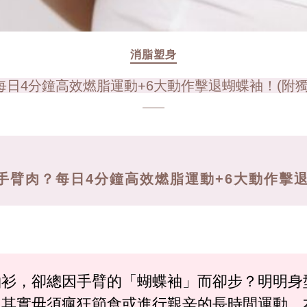
消脂塑身
日4分鐘高效燃脂運動+6大動作擊退蝴蝶袖！(附
手臂肉？每日4分鐘高效燃脂運動+6大動作擊退
袖衫，卻總因手臂的「蝴蝶袖」而卻步？明明身
其實毋須瘋狂節食或進行艱辛的長時間運動。