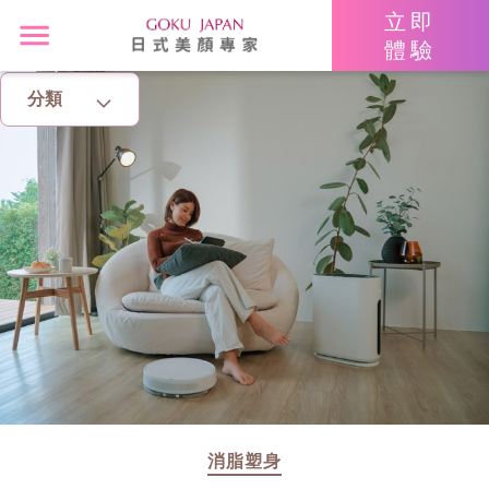
立即
體驗
分類
主頁
亮眼秘籍
消脂塑身
美白去斑
增肌減脂
美胸升Cup
消脂塑身