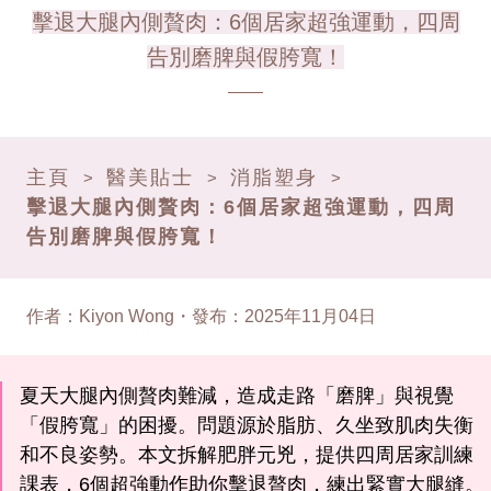
擊退大腿內側贅肉：6個居家超強運動，四周
告別磨脾與假胯寬！
主頁
醫美貼士
消脂塑身
>
>
>
擊退大腿內側贅肉：6個居家超強運動，四周
告別磨脾與假胯寬！
作者
：
Kiyon Wong
・
發布
：
2025年11月04日
夏天大腿內側贅肉難減，造成走路「磨脾」與視覺
「假胯寬」的困擾。問題源於脂肪、久坐致肌肉失衡
和不良姿勢。本文拆解肥胖元兇，提供四周居家訓練
課表，6個超強動作助你擊退贅肉，練出緊實大腿縫。