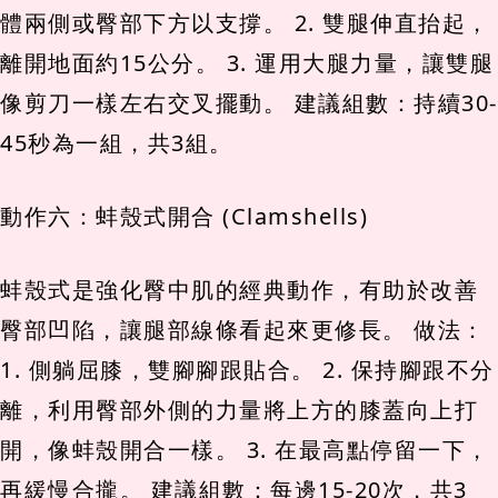
體兩側或臀部下方以支撐。 2. 雙腿伸直抬起，
離開地面約15公分。 3. 運用大腿力量，讓雙腿
像剪刀一樣左右交叉擺動。 建議組數：持續30-
45秒為一組，共3組。
動作六：蚌殼式開合 (Clamshells)
蚌殼式是強化臀中肌的經典動作，有助於改善
臀部凹陷，讓腿部線條看起來更修長。 做法：
1. 側躺屈膝，雙腳腳跟貼合。 2. 保持腳跟不分
離，利用臀部外側的力量將上方的膝蓋向上打
開，像蚌殼開合一樣。 3. 在最高點停留一下，
再緩慢合攏。 建議組數：每邊15-20次，共3