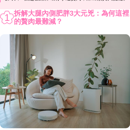
拆解大腿內側肥胖3大元兇：為何這裡
1
的贅肉最難減？