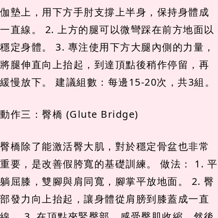
伽墊上，用下方手肘支撐上半身，保持身體成
一直線。 2. 上方的腿可以微彎踩在前方地面以
穩定身體。 3. 專注使用下方大腿內側的力量，
將腿伸直向上抬起，到達頂點後稍作停留，再
緩慢放下。 建議組數：每邊15-20次，共3組。
動作三：臀橋 (Glute Bridge)
臀橋除了能激活臀大肌，對於穩定骨盆也非常
重要，是改善假胯寬的基礎訓練。 做法： 1. 平
躺屈膝，雙腳與肩同寬，腳掌平放地面。 2. 臀
部發力向上抬起，讓身體從肩膀到膝蓋成一直
線。 3. 在頂點夾緊臀部，感受臀肌收縮，然後