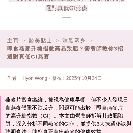
選對真低GI燕麥
主頁
醫美貼士
消脂塑身
>
>
>
即食燕麥升糖指數高易致肥？營養師教你3招
選對真低GI燕麥
作者
：
Kiyon Wong
・
發布
：
2025年10月24日
燕麥片富含纖維，被視為健康早餐。但不少人發現日
食燕麥體重不跌反升，問題可能出於「即食燕麥片」
的高升糖指數（GI）。本文由營養師拆解其致肥陷
阱，深入分析不同燕麥的GI值，並提供3大揀選秘訣與
聰明食法，助您真正食出燕麥的健康效益。