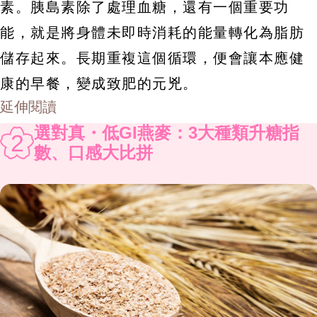
素。胰島素除了處理血糖，還有一個重要功
能，就是將身體未即時消耗的能量轉化為脂肪
儲存起來。長期重複這個循環，便會讓本應健
康的早餐，變成致肥的元兇。
延伸閱讀
選對真・低GI燕麥：3大種類升糖指
2
數、口感大比拼