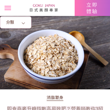
立即
體驗
分類
主頁
亮眼秘籍
消脂塑身
美白去斑
增肌減脂
美胸升Cup
消脂塑身
即食燕麥升糖指數高易致肥？營養師教你3招