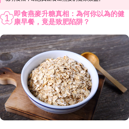
即食燕麥升糖真相：為何你以為的健
1
康早餐，竟是致肥陷阱？