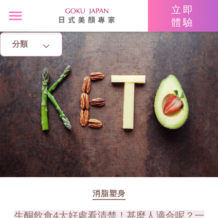
立即
體驗
分類
主頁
亮眼秘籍
消脂塑身
美白去斑
增肌減脂
美胸升Cup
消脂塑身
生酮飲食4大好處看清楚！甚麼人適合呢？一