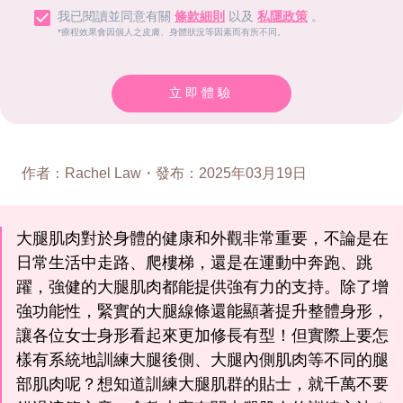
我已閱讀並同意有關
條款細則
以及
私隱政策
。
*療程效果會因個人之皮膚、身體狀況等因素而有所不同。
立即體驗
作者
：
Rachel Law
・
發布
：
2025年03月19日
大腿肌肉對於身體的健康和外觀非常重要，不論是在
日常生活中走路、爬樓梯，還是在運動中奔跑、跳
躍，強健的大腿肌肉都能提供強有力的支持。除了增
強功能性，緊實的大腿線條還能顯著提升整體身形，
讓各位女士身形看起來更加修長有型！但實際上要怎
樣有系統地訓練大腿後側、大腿內側肌肉等不同的腿
部肌肉呢？想知道訓練大腿肌群的貼士，就千萬不要