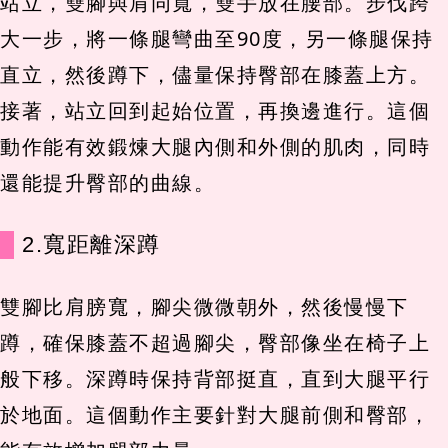
站立，雙腳與肩同寬，雙手放在腰部。步伐跨
大一步，將一條腿彎曲至90度，另一條腿保持
直立，然後蹲下，儘量保持臀部在膝蓋上方。
接著，站立回到起始位置，再換邊進行。這個
動作能有效鍛煉大腿內側和外側的肌肉，同時
還能提升臀部的曲線。
2.寬距離深蹲
雙腳比肩膀寬，腳尖微微朝外，然後慢慢下
蹲，確保膝蓋不超過腳尖，臀部像坐在椅子上
般下移。深蹲時保持背部挺直，直到大腿平行
於地面。這個動作主要針對大腿前側和臀部，