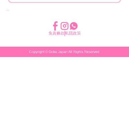
免責條款
私隱政策
Copyright ©
Goku Japan
All Rights Reserved.