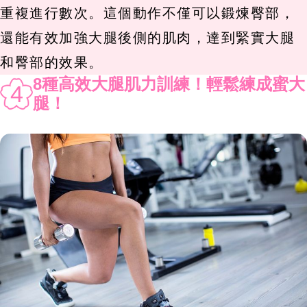
重複進行數次。這個動作不僅可以鍛煉臀部，
還能有效加強大腿後側的肌肉，達到緊實大腿
和臀部的效果。
8種高效大腿肌力訓練！輕鬆練成蜜大
4
腿！