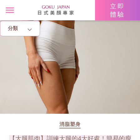
立即
體驗
分類
主頁
亮眼秘籍
消脂塑身
美白去斑
增肌減脂
美胸升Cup
消脂塑身
【大腿肌肉】訓練大腿的4大好處！簡易的瘦