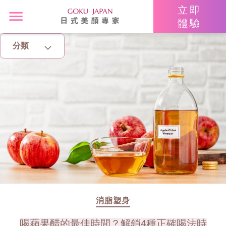
立即
體驗
分類
主頁
亮眼秘籍
消脂塑身
美白去斑
增肌減脂
美胸升Cup
消脂塑身
喝蘋果醋的最佳時間？解鎖4種正確喝法時