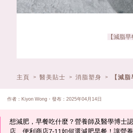
【減脂早
主頁
醫美貼士
消脂塑身
【減脂
>
>
>
作者
：
Kiyon Wong
・
發布
：
2025年04月14日
想減肥，早餐吃什麼？營養師及醫學博士
店、便利商店7-11如何選減肥早餐！讓