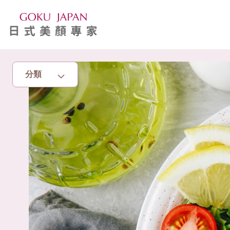
分類
主頁
亮眼秘籍
消脂塑身
美白去斑
增肌減脂
美胸升Cup