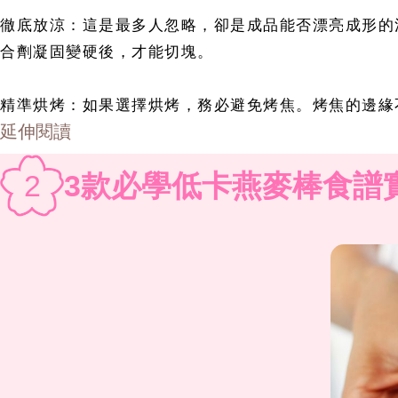
徹底放涼：這是最多人忽略，卻是成品能否漂亮成形的
合劑凝固變硬後，才能切塊。
精準烘烤：如果選擇烘烤，務必避免烤焦。烤焦的邊緣
延伸閱讀
2
3款必學低卡燕麥棒食譜