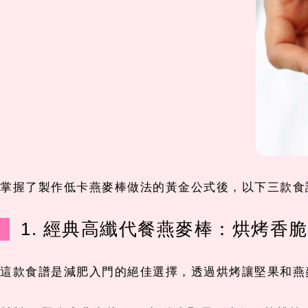
掌握了製作低卡燕麥棒做法的黃金公式後，以下三款食
1. 經典高纖代餐燕麥棒：烘烤香
這款食譜是減肥入門的絕佳選擇，透過烘烤讓堅果和燕