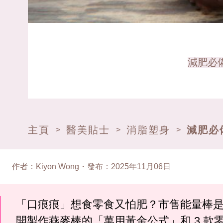
減肥必
主頁
醫美貼士
消脂塑身
減肥必
>
>
>
作者
：
Kiyon Wong
・
發布
：
2025年11月06日
「口痕痕」想食零食又怕肥？市售能量棒
開製作燕麥棒的「萬用黃金公式」和 3 