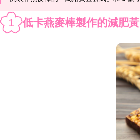
1
低卡燕麥棒製作的減肥黃