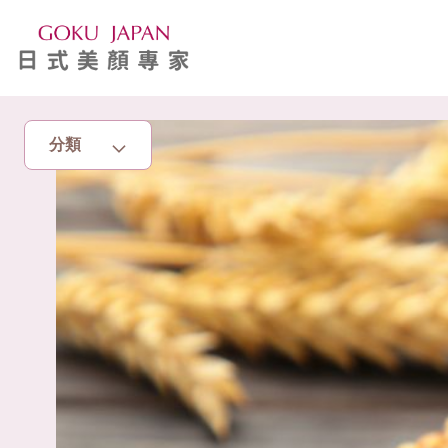
分類
主頁
亮眼秘籍
消脂塑身
美白去斑
增肌減脂
美胸升Cup