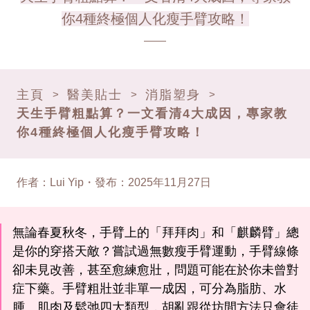
你4種終極個人化瘦手臂攻略！
主頁
醫美貼士
消脂塑身
>
>
>
天生手臂粗點算？一文看清4大成因，專家教
你4種終極個人化瘦手臂攻略！
作者
：
Lui Yip
・
發布
：
2025年11月27日
無論春夏秋冬，手臂上的「拜拜肉」和「麒麟臂」總
是你的穿搭天敵？嘗試過無數瘦手臂運動，手臂線條
卻未見改善，甚至愈練愈壯，問題可能在於你未曾對
症下藥。手臂粗壯並非單一成因，可分為脂肪、水
腫、肌肉及鬆弛四大類型，胡亂跟從坊間方法只會徒