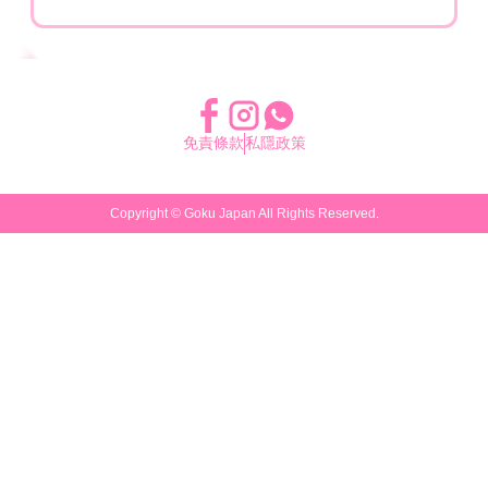
免責條款
私隱政策
Copyright ©
Goku Japan
All Rights Reserved.