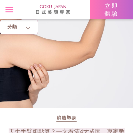
立即
體驗
分類
主頁
亮眼秘籍
消脂塑身
美白去斑
增肌減脂
美胸升Cup
消脂塑身
天生手臂粗點算？一文看清4大成因，專家教