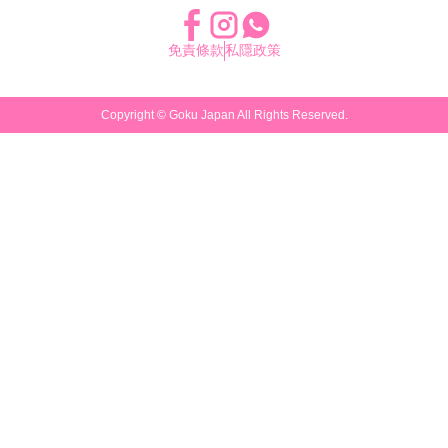
免責條款
私隱政策
Copyright ©
Goku Japan
All Rights Reserved.