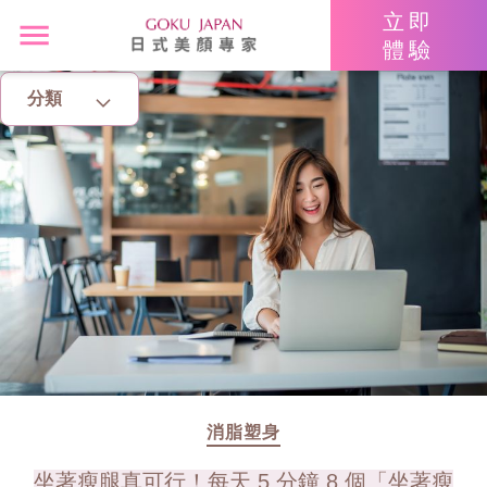
立即
體驗
分類
主頁
亮眼秘籍
消脂塑身
美白去斑
增肌減脂
美胸升Cup
消脂塑身
坐著瘦腿真可行！每天 5 分鐘 8 個「坐著瘦