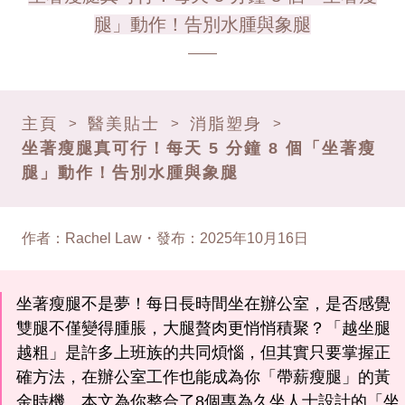
腿」動作！告別水腫與象腿
主頁
醫美貼士
消脂塑身
>
>
>
坐著瘦腿真可行！每天 5 分鐘 8 個「坐著瘦
腿」動作！告別水腫與象腿
作者
：
Rachel Law
・
發布
：
2025年10月16日
坐著瘦腿不是夢！每日長時間坐在辦公室，是否感覺
雙腿不僅變得腫脹，大腿贅肉更悄悄積聚？「越坐腿
越粗」是許多上班族的共同煩惱，但其實只要掌握正
確方法，在辦公室工作也能成為你「帶薪瘦腿」的黃
金時機。本文為你整合了8個專為久坐人士設計的「坐