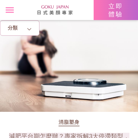
立即
體驗
分類
主頁
亮眼秘籍
消脂塑身
美白去斑
增肌減脂
美胸升Cup
消脂塑身
減肥平台期怎麼辦？專家拆解3大停滯類型，