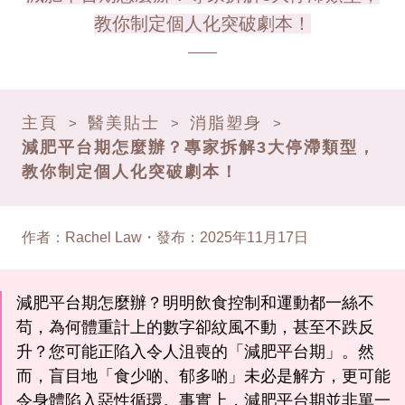
教你制定個人化突破劇本！
主頁
醫美貼士
消脂塑身
>
>
>
減肥平台期怎麼辦？專家拆解3大停滯類型，
教你制定個人化突破劇本！
作者
：
Rachel Law
・
發布
：
2025年11月17日
減肥平台期怎麼辦？明明飲食控制和運動都一絲不
苟，為何體重計上的數字卻紋風不動，甚至不跌反
升？您可能正陷入令人沮喪的「減肥平台期」。然
而，盲目地「食少啲、郁多啲」未必是解方，更可能
令身體陷入惡性循環。事實上，減肥平台期並非單一