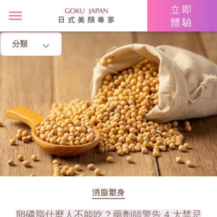
立即
體驗
分類
主頁
亮眼秘籍
消脂塑身
美白去斑
增肌減脂
美胸升Cup
消脂塑身
卵磷脂什麼人不能吃？藥劑師警告 4 大禁忌