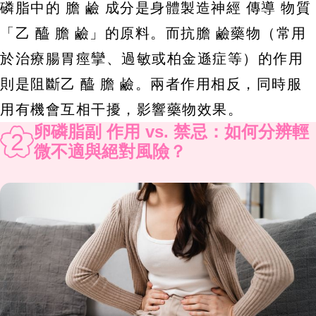
磷脂中的 膽 鹼 成分是身體製造神經 傳導 物質
「乙 醯 膽 鹼」的原料。而抗膽 鹼藥物（常用
於治療腸胃痙攣、過敏或柏金遜症等）的作用
則是阻斷乙 醯 膽 鹼。兩者作用相反，同時服
用有機會互相干擾，影響藥物效果。
卵磷脂副 作用 vs. 禁忌：如何分辨輕
2
微不適與絕對風險？