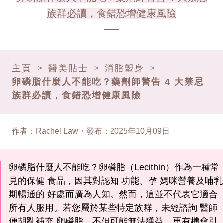
族群必讀，食錯恐增健康風險
主頁
醫美貼士
消脂塑身
>
>
>
卵磷脂什麼人不能吃？藥劑師警告 4 大禁忌
族群必讀，食錯恐增健康風險
作者
：
Rachel Law
・
發布
：
2025年10月09日
卵磷脂什麼人不能吃？卵磷脂（Lecithin）作為一種常
見的保健 食品，因其對認知 功能、孕 媽咪營養及哺乳
期暢通的 好處而廣為人知。然而，這並不代表它適合
所有人服用。若您屬於某些特定族群，未經諮詢 醫師
便胡亂補充 卵磷脂，不但可能無法獲益，更有機會引