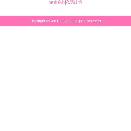
免責條款
私隱政策
Copyright ©
Goku Japan
All Rights Reserved.