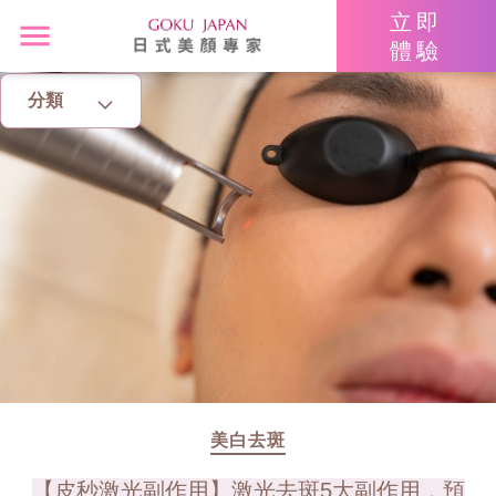
立即
體驗
分類
主頁
亮眼秘籍
消脂塑身
美白去斑
增肌減脂
美胸升Cup
美白去斑
【皮秒激光副作用】激光去斑5大副作用，預